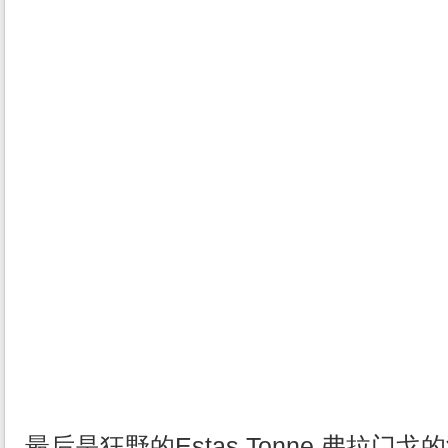
最后是狂野的Estas Tonne 弗拉门戈的演奏