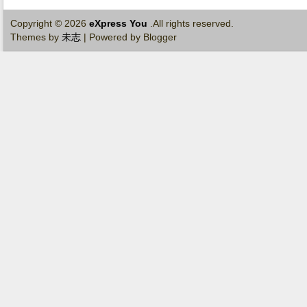
Copyright ©
2026
eXpress You
.All rights reserved.
Themes by
未志
| Powered by Blogger