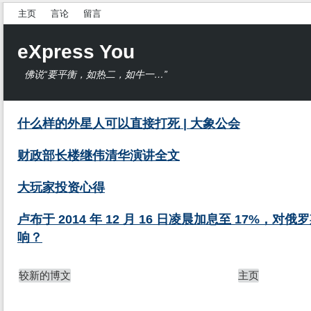
主页
言论
留言
eXpress You
佛说“要平衡，如热二，如牛一…”
什么样的外星人可以直接打死 | 大象公会
财政部长楼继伟清华演讲全文
大玩家投资心得
卢布于 2014 年 12 月 16 日凌晨加息至 17%
响？
较新的博文
主页