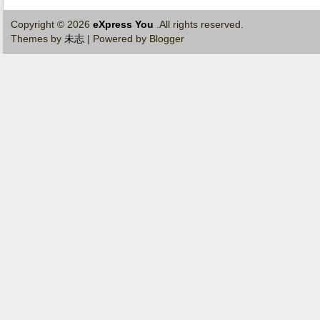
Copyright ©
2026
eXpress You
.All rights reserved.
Themes by
未志
| Powered by Blogger