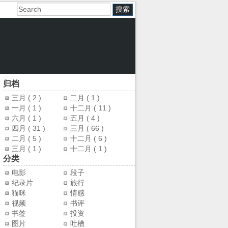
归档
三月
( 2 )
二月
( 1 )
一月
( 1 )
十二月
( 11 )
六月
( 1 )
五月
( 4 )
四月
( 31 )
三月
( 66 )
二月
( 5 )
十二月
( 6 )
三月
( 1 )
十二月
( 1 )
分类
电影
段子
纪录片
旅行
猫咪
情感
视频
书评
书签
投资
图片
吐槽