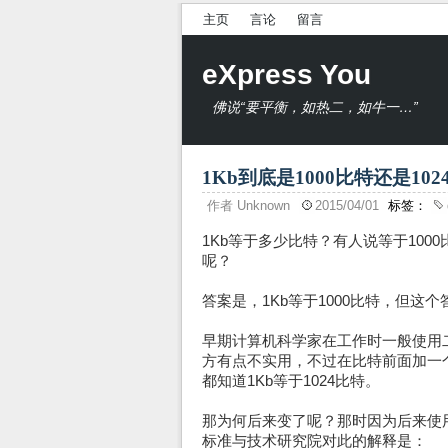
主页
言论
留言
eXpress You
佛说“要平衡，如热二，如牛一…”
1Kb到底是1000比特还是10
作者
Unknown
2015/04/01
标签：
1Kb等于多少比特？有人说等于100
呢？
答案是，1Kb等于1000比特，但这
早期计算机科学家在工作时一般使用二
方有点不实用，不过在比特前面加一
都知道1Kb等于1024比特。
那为何后来变了呢？那时因为后来使
标准与技术研究院对此的解释是：