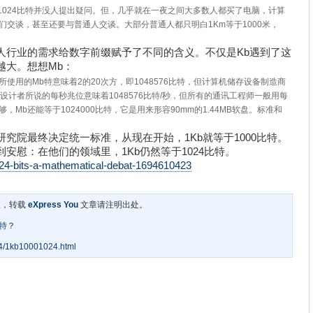
1024比特并没人提出疑问。但，几乎就在一夜之间大多数人都买了电脑，计算
交谈，甚至还要与普通人交谈。大部分普通人都只明白1Km等于1000米，
人行业的需求给数字前缀赋予了不同的含义。不仅是Kb遇到了这
越大。想想Mb：
使用的Mb特意味着2的20次方，即1048576比特，但计算机储存设备制造商
设计者所说的每秒兆位意味着1048576比特/秒，但所有的通讯工程师一般用每
，Mb还能等于1024000比特，它是用来形容90mm的1.44MB软盘。标准和
究院最终决定统一标准，从现在开始，1Kb就等于1000比特。
安慰：在他们的领域里，1Kb仍然等于1024比特。
1-024-bits-a-mathematical-debat-1694610423
权，转载
eXpress You
文章请注明出处。
比特？
04/1kb10001024.html