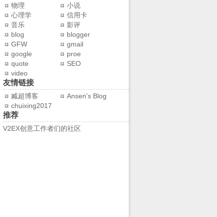
物理
小说
心理学
信用卡
音乐
影评
blog
blogger
GFW
gmail
google
proe
quote
SEO
video
友情链接
臧超博客
Ansen's Blog
chuixing2017
推荐
V2EX创意工作者们的社区