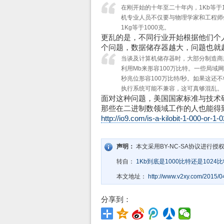
在刚开始的十年至二十年内，1Kb等于
机专业人员不仅要与物理学家和工程师们
1Kg等于1000克。
更乱的是，不同行业开始根据他们个
个问题，数据储存器越大，问题也就
当谈及计算机储存器时，大部分制造商所
利用Mb来形容100万比特。一些局域网
秒兆位形容100万比特/秒。如果这还不够
执行系统可能不兼容，这可真够混乱。
面对这种问题，美国国家标准与技术研
那些在二进制数领域工作的人也能得到
http://io9.com/is-a-kilobit-1-000-or-
声明：
本文采用BY-NC-SA协议进行授
转自：
1Kb到底是1000比特还是1024
本文地址：
http://www.v2xy.com/2015/
分享到：