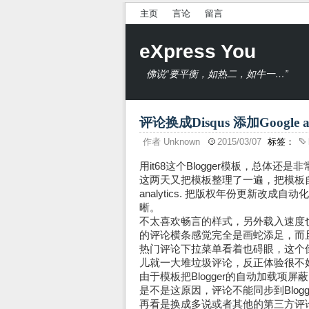
主页
言论
留言
eXpress You
佛说“要平衡，如热二，如牛一…”
评论换成Disqus 添加Google ana
作者
Unknown
2015/03/07
标签：
用it68这个Blogger模板，总体
这两天又把模板整理了一遍，把模板自
analytics. 把版权年份更新改成
晰。
不太喜欢畅言的样式，另外载入速度也
的评论横条感觉完全是画蛇添足，而
热门评论下拉菜单看着也碍眼，这个
儿就一大堆垃圾评论，反正体验很不好。
由于模板把Blogger的自动加载
是不是这原因，评论不能同步到Blog
再看是换成多说或者其他的第三方评论