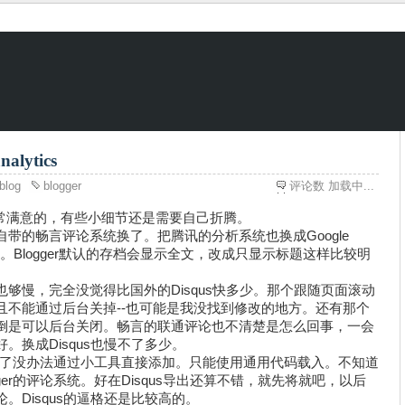
lytics
blog
blogger
评论数
加载中...
还是非常满意的，有些小细节还是需要自己折腾。
带的畅言评论系统换了。把腾讯的分析系统也换成Google
自动化。Blogger默认的存档会显示全文，改成只显示标题这样比较明
够慢，完全没觉得比国外的Disqus快多少。那个跟随页面滚动
且不能通过后台关掉--也可能是我没找到修改的地方。还有那个
倒是可以后台关闭。畅言的联通评论也不清楚是怎么回事，一会
换成Disqus也慢不了多少。
项屏蔽了没办法通过小工具直接添加。只能使用通用代码载入。不知道
ger的评论系统。好在Disqus导出还算不错，就先将就吧，以后
。Disqus的逼格还是比较高的。