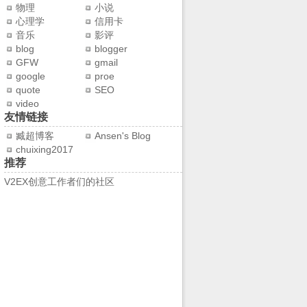
物理
小说
心理学
信用卡
音乐
影评
blog
blogger
GFW
gmail
google
proe
quote
SEO
video
友情链接
臧超博客
Ansen's Blog
chuixing2017
推荐
V2EX创意工作者们的社区