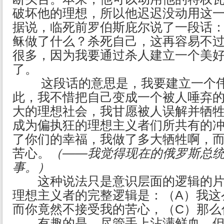
破坏他的理想，所以他迟迟没动用这
据说，临死前罗伯斯庇尔说了一段话
稣做了什么？杀死自己，这再容易不
很多，因为我要通过杀人建立一个美
了。
这段话的意思是，我要建立一个伟
此，我不惜把自己变成一个被人唾弃
大的理想社会，我甘愿被人误解并牺
成为偏执狂的理想主义者们所共有的
了你们的幸福，我做了多大牺牲啊，
苦心。
（——我觉得现在的俄罗斯总
事。）
这种说法只是意识层面的逻辑的片
理想主义者的完整逻辑是：（A）我这
而你竟然不接受我的苦心，（C）那么
有趣的是，尽管手上沾满鲜血，但