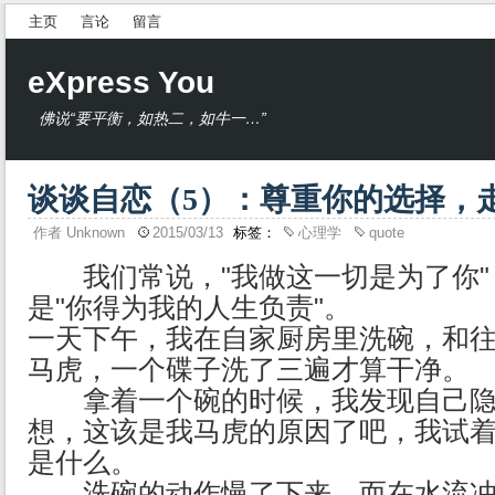
主页
言论
留言
eXpress You
佛说“要平衡，如热二，如牛一…”
谈谈自恋（5）：尊重你的选择，
作者
Unknown
2015/03/13
标签：
心理学
quote
我们常说，"我做这一切是为了你"
是"你得为我的人生负责"。
一天下午，我在自家厨房里洗碗，和
马虎，一个碟子洗了三遍才算干净。
拿着一个碗的时候，我发现自己隐
想，这该是我马虎的原因了吧，我试
是什么。
洗碗的动作慢了下来，而在水流冲