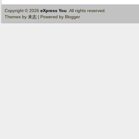
Copyright ©
2026
eXpress You
.All rights reserved.
Themes by
未志
| Powered by Blogger