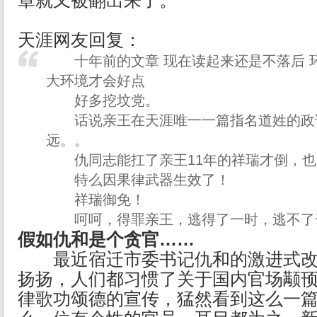
章就又被翻出来了。
天涯网友回复：
十年前的文章 现在读起来还是不落后 环
大环境才会好点
好多挖坟党。
话说亲王在天涯唯一一篇指名道姓的政
远。。
仇同志能扛了亲王11年的祥瑞才倒，也
特么因果律武器生效了！
祥瑞御免！
呵呵，得罪亲王，逃得了一时，逃不了
假如仇和是个贪官……
最近宿迁市委书记仇和的激进式改
扬扬，人们都习惯了关于国内官场颟
律歌功颂德的宣传，猛然看到这么一