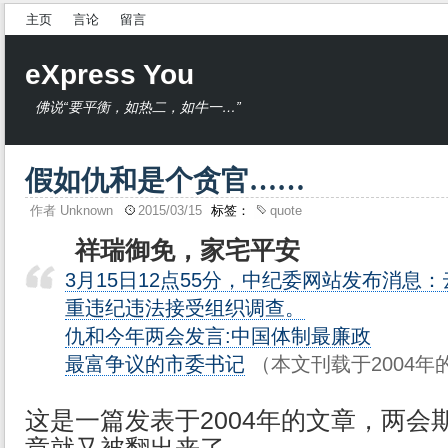
主页
言论
留言
eXpress You
佛说“要平衡，如热二，如牛一…”
假如仇和是个贪官……
作者
Unknown
2015/03/15
标签：
quote
祥瑞御免，家宅平安
3月15日12点55分，中纪委网站发布消息
重违纪违法接受组织调查。
仇和今年两会发言:中国体制最廉政
最富争议的市委书记
（本文刊载于2004年
这是一篇发表于2004年的文章，两会