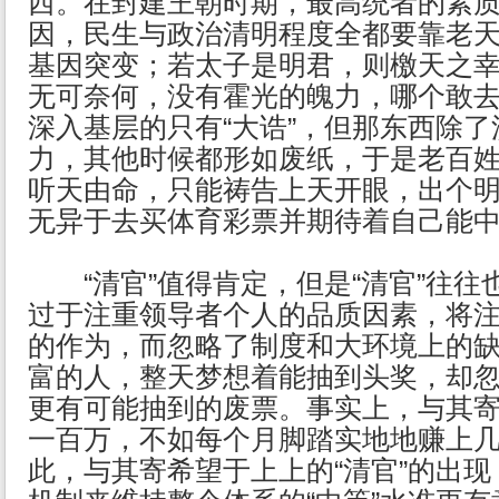
西。在封建王朝时期，最高统者的素
因，民生与政治清明程度全都要靠老
基因突变；若太子是明君，则檄天之
无可奈何，没有霍光的魄力，哪个敢去
深入基层的只有“大诰”，但那东西除
力，其他时候都形如废纸，于是老百
听天由命，只能祷告上天开眼，出个
无异于去买体育彩票并期待着自己能
“清官”值得肯定，但是“清官”往往
过于注重领导者个人的品质因素，将注
的作为，而忽略了制度和大环境上的
富的人，整天梦想着能抽到头奖，却
更有可能抽到的废票。事实上，与其
一百万，不如每个月脚踏实地地赚上
此，与其寄希望于上上的“清官”的出