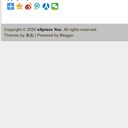
Copyright ©
2026
eXpress You
.All rights reserved.
Themes by
未志
| Powered by Blogger