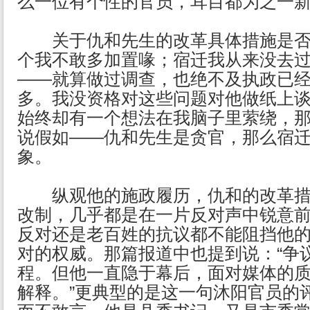
么一位有个性的官员，耳目都为之一
关于仇和先生的改革具体措施是否
个我不敢多加置喙；宿迁我从来没去
——就算做过调查，也绝不及执政已
多。我没资格对这些问题对他做纸上
始终却有一个想法在我脑子里萦绕，
说假如——仇和先生是贪官，那么宿
象。
纵观他的施政履历，仇和的改革措
改制，几乎都是在一片反对声中锐意
反对还是老百姓的抗议都不能阻挡他
对的权威。那篇报道中也提到说：“争
程。但他一直隐于幕后，面对媒体的
解释。”更典型的是这一句沐阳官员的