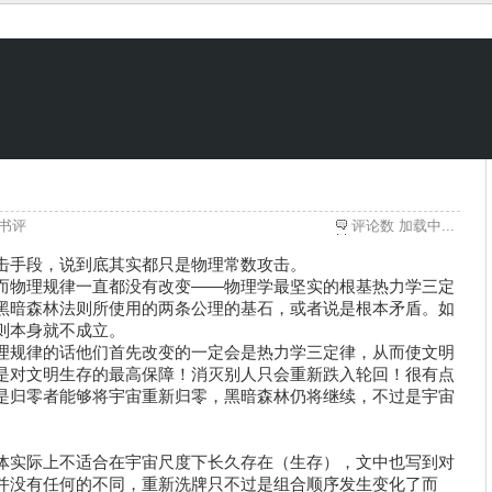
书评
评论数
加载中...
手段，说到底其实都只是物理常数攻击。
物理规律一直都没有改变——物理学最坚实的根基热力学三定
黑暗森林法则所使用的两条公理的基石，或者说是根本矛盾。如
则本身就不成立。
规律的话他们首先改变的一定会是热力学三定律，从而使文明
是对文明生存的最高保障！消灭别人只会重新跌入轮回！很有点
是归零者能够将宇宙重新归零，黑暗森林仍将继续，不过是宇宙
实际上不适合在宇宙尺度下长久存在（生存），文中也写到对
并没有任何的不同，重新洗牌只不过是组合顺序发生变化了而