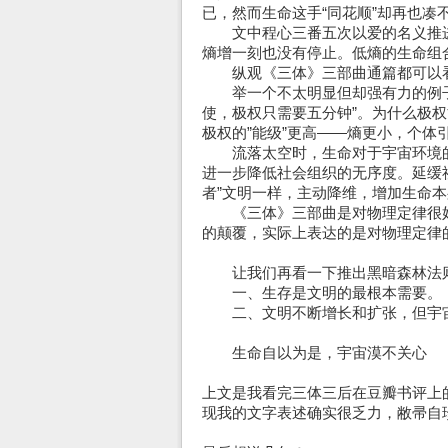
已，然而生命这手“同花顺”却再也凑
文中程心三番五次以爱的名义推进
熵增一刻也没有停止。低熵的生命组
纵观《三体》三部曲通篇都可以看
举一个不太明显但却强有力的例子
使，极权只需要五分钟”。为什么极
极权的”能级”更高——熵更小，个体
流落太空时，生命对于宇宙环境的
进一步降低社会组织的无序度。延缓
者”文明一样，主动降维，增加生命
《三体》三部曲是对物理定律很好
的颠覆，实际上表达的是对物理定律
让我们再看一下推出黑暗森林法
一、生存是文明的最根本需要。（
二、文明不断增长和扩张，但宇宙
生命自以为是，宇宙漠不关心
上文是我看完三体三后在豆瓣书评上
现我的文字表述确实很乏力，敝帚自