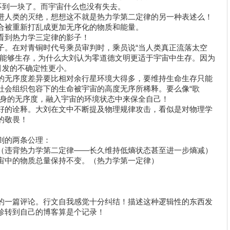
不到一块了。而宇宙什么也没有失去。
人类的灭绝，想想这不就是热力学第二定律的另一种表述么！
合被重新打乱成更加无序化的物质和能量。
到热力学三定律的影子！
。在对青铜时代号乘员审判时，乘员说“当人类真正流落太空
权能够生存，为什么大刘认为零道德文明更适于宇宙中生存。因为
引发的不确定性更小。
无序度差异要比相对余行星环境大得多，要维持生命生存只能
社会组织包容下的生命被宇宙的高度无序所稀释。要么像“歌
本身的无序度，融入宇宙的环境状态中来保全自己！
的诠释。大刘在文中不断提及物理规律攻击，看似是对物理学
的敬畏！
则的两条公理：
违背热力学第二定律——长久维持低熵状态甚至进一步熵减）
中的物质总量保持不变。（热力学第一定律）
的一篇评论。行文自我感觉十分纠结！描述这种逻辑性的东西发
珍转到自己的博客算是个记录！