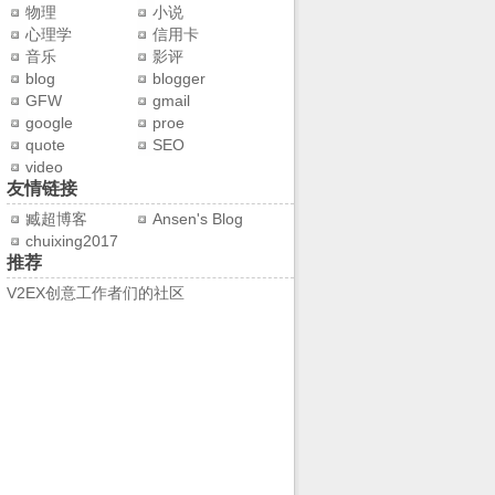
物理
小说
心理学
信用卡
音乐
影评
blog
blogger
GFW
gmail
google
proe
quote
SEO
video
友情链接
臧超博客
Ansen's Blog
chuixing2017
推荐
V2EX创意工作者们的社区