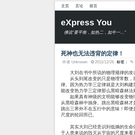
主页
言论
留言
eXpress You
佛说“要平衡，如热二，如牛一…”
死神也无法违背的定律！
作者
Unknown
2011/12/26
标签：
大刘在书中所说的物理规律的攻击
从头到尾改变的只是物理常数，而
律。因为热力学三定律就是大刘构建
能改变热力学三定律那么黑暗森林法
如果真有神级的文明能够改变物理
从黑暗森林中抽身。跳出黑暗森林才
跳出三界外不在五行中的意味！即便
尺度的轮回而已。
其实大刘已经意识到低熵的生命体
于人类来说的毁灭从宇宙的尺度来看