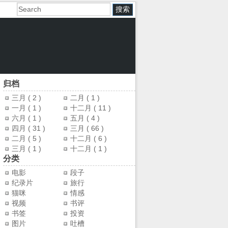
归档
三月
( 2 )
二月
( 1 )
一月
( 1 )
十二月
( 11 )
六月
( 1 )
五月
( 4 )
四月
( 31 )
三月
( 66 )
二月
( 5 )
十二月
( 6 )
三月
( 1 )
十二月
( 1 )
分类
电影
段子
纪录片
旅行
猫咪
情感
视频
书评
书签
投资
图片
吐槽